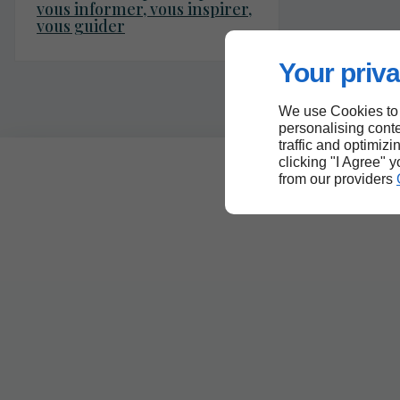
vous informer, vous inspirer,
vous guider
Your priva
We use Cookies to
personalising conte
traffic and optimizi
clicking "I Agree" 
from our providers