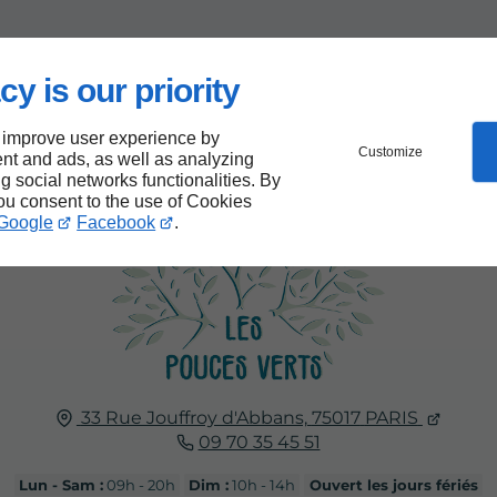
cy is our priority
 improve user experience by
Customize
nt and ads, as well as analyzing
ng social networks functionalities. By
you consent to the use of Cookies
Google
Facebook
.
33 Rue Jouffroy d'Abbans,
75017
PARIS
09 70 35 45 51
Lun - Sam :
09h - 20h
Dim :
10h - 14h
Ouvert les jours fériés