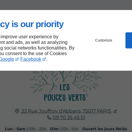
cy is our priority
 improve user experience by
Customize
nt and ads, as well as analyzing
ng social networks functionalities. By
you consent to the use of Cookies
Google
Facebook
.
33 Rue Jouffroy d'Abbans,
75017
PARIS
09 70 35 45 51
Lun - Sam :
09h - 20h
Dim :
10h - 14h
Ouvert les jours fériés