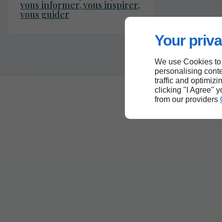
vous informer, vous inspirer,
vous guider
Your priva
We use Cookies to
personalising conte
traffic and optimizi
clicking "I Agree" 
from our providers