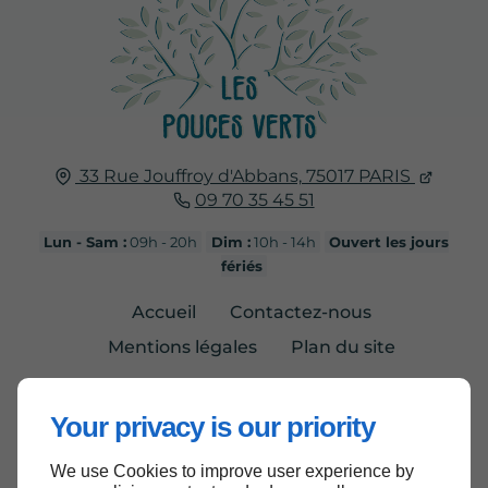
33 Rue Jouffroy d'Abbans,
75017
PARIS
09 70 35 45 51
Lun - Sam :
09h - 20h
Dim :
10h - 14h
Ouvert les jours
fériés
Accueil
Contactez-nous
Mentions légales
Plan du site
Your privacy is our priority
We use Cookies to improve user experience by
Haut de page