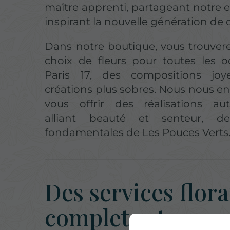
maître apprenti, partageant notre e
inspirant la nouvelle génération de 
Dans notre boutique, vous trouver
choix de fleurs pour toutes les o
Paris 17, des compositions joy
créations plus sobres. Nous nous 
vous offrir des réalisations aut
alliant beauté et senteur, de
fondamentales de Les Pouces Verts
Des services flor
complets et une