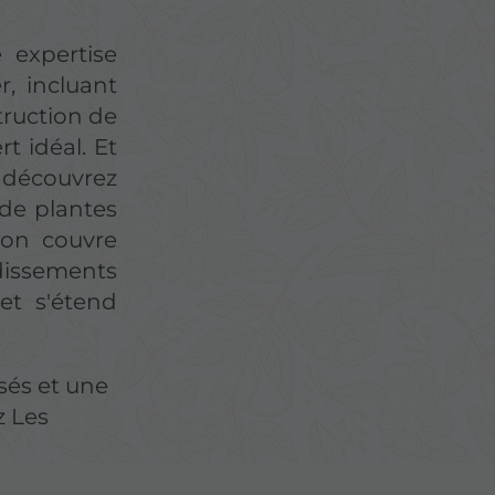
 expertise
, incluant
truction de
t idéal. Et
, découvrez
de plantes
ison couvre
issements
et s'étend
sés et une
z Les