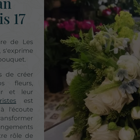
an
is 17
ire de Les
, s'exprime
bouquet.
s de créer
 fleurs,
ur et leur
istes
est
à l'écoute
ransformer
angements
re rôle de