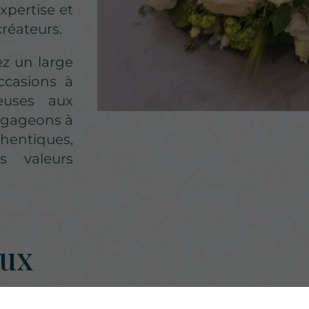
xpertise et
créateurs.
ez un large
ccasions à
euses aux
engageons à
hentiques,
s valeurs
.
aux