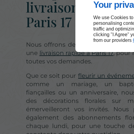
livraison rapide à
Your priva
Paris 17
We use Cookies to
personalising conte
traffic and optimizi
clicking "I Agree" 
from our providers
Nous offrons des services floraux 
une
livraison rapide à Paris 17
, pour
toutes vos demandes.
Que ce soit pour
fleurir un événeme
comme un mariage, un bapt
fiançailles ou un anniversaire, nou
des décorations florales sur m
émerveilleront vos invités. Nous
également des abonnements flora
chaque lundi, pour une touche de