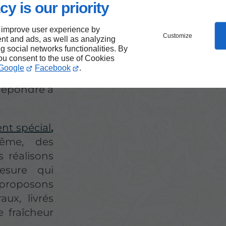
cy is our priority
 improve user experience by
Customize
nt and ads, as well as analyzing
ng social networks functionalities. By
you consent to the use of Cookies
Google
Facebook
.
complets et
 répondre à
nt spécial
,
ême, des
s réalisons
esure qui
 proposons
ux, livrés
 fraîcheur